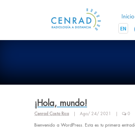
Skip
to
Inicio
content
EN
¡Hola, mundo!
Cenrad Costa Rica
|
Ago/ 24/ 2021
|
0
Bienvenido a WordPress. Esta es tu primera entrada